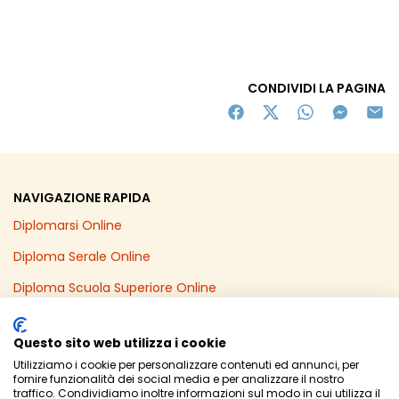
CONDIVIDI LA PAGINA
NAVIGAZIONE RAPIDA
Diplomarsi Online
Diploma Serale Online
Diploma Scuola Superiore Online
Recupero Anni Scolastici Online
Questo sito web utilizza i cookie
Diploma Online in un Anno
Utilizziamo i cookie per personalizzare contenuti ed annunci, per
fornire funzionalità dei social media e per analizzare il nostro
Licenza Media Online
traffico. Condividiamo inoltre informazioni sul modo in cui utilizza il