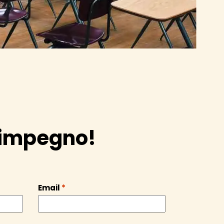
a impegno!
Email
*