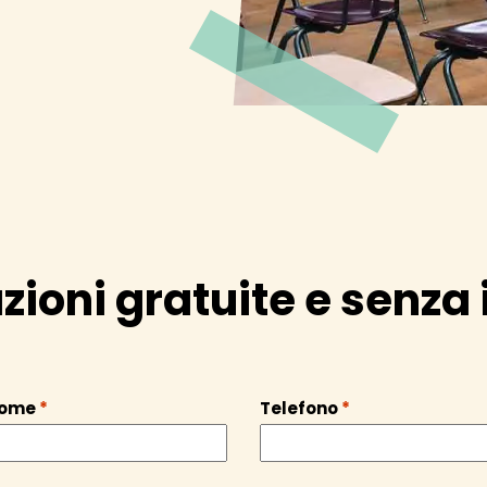
zioni gratuite e senz
nome
*
Telefono
*