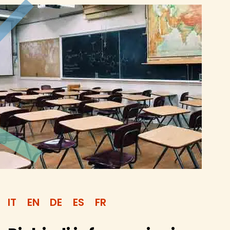
IT
EN
DE
ES
FR