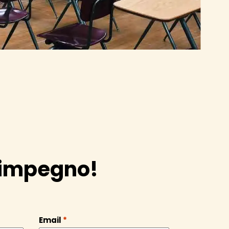
a impegno!
Email
*