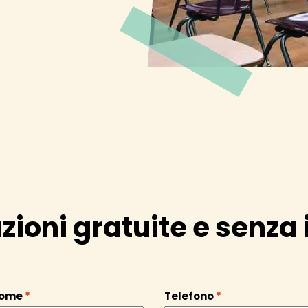
zioni gratuite e senz
nome
*
Telefono
*