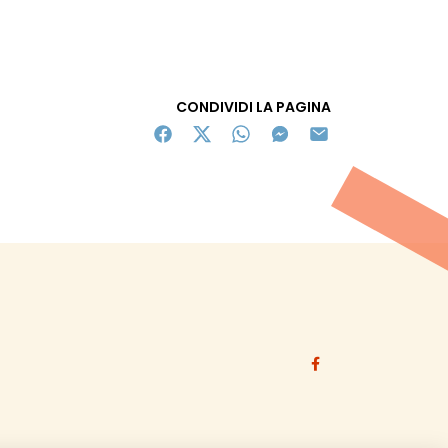
CONDIVIDI LA PAGINA