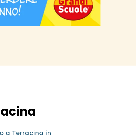
racina
o a Terracina in