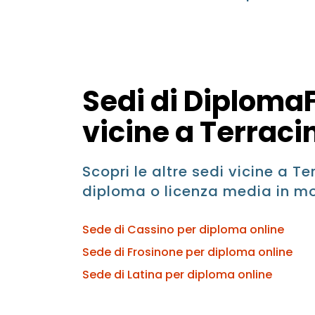
Sedi di DiplomaF
vicine a Terraci
Scopri le altre sedi vicine a Te
diploma o licenza media in mo
Sede di Cassino per diploma online
Sede di Frosinone per diploma online
Sede di Latina per diploma online