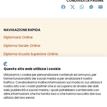
CONDIVIDI LA PAGINA
NAVIGAZIONE RAPIDA
Diplomarsi Online
Diploma Serale Online
Diploma Scuola Superiore Online
Recupero Anni Scolastici Online
Questo sito web utilizza i cookie
Diploma Online in un Anno
Utilizziamo i cookie per personalizzare contenuti ed annunci, per
fornire funzionalità dei social media e per analizzare il nostro
Licenza Media Online
traffico. Condividiamo inoltre informazioni sul modo in cui utilizza il
nostro sito con i nostri partner che si occupano di analisi dei dati
web, pubblicità e social media, i quali potrebbero combinarle con
altre informazioni che ha fornito loro o che hanno raccolto dal suo
utilizzo dei loro servizi.
© Powered by
Area MediaWeb
-
2026
- P.Iva 02565690167
Privacy Policy