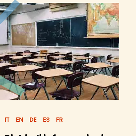
IT
EN
DE
ES
FR