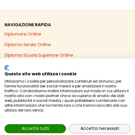
NAVIGAZIONE RAPIDA
Diplomarsi Online
Diploma Serale Online
Diploma Scuola Superiore Online
Recupero Anni Scolastici Online
Questo sito web utilizza i cookie
Diploma Online in un Anno
Utilizziamo i cookie per personalizzare contenuti ed annunci, per
fornire funzionalità dei social media e per analizzare il nostro
Licenza Media Online
traffico. Condividiamo inoltre informazioni sul modo in cui utilizza il
nostro sito con i nostri partner che si occupano di analisi dei dati
web, pubblicità e social media, i quali potrebbero combinarle con
altre informazioni che ha fornito loro o che hanno raccolto dal suo
utilizzo dei loro servizi.
© Powered by
Area MediaWeb
-
2026
- P.Iva 02565690167
Privacy Policy
Accetta tutti
Accetta necessari
Mappa Sito