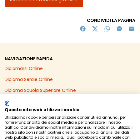
CONDIVIDI LA PAGINA
NAVIGAZIONE RAPIDA
Diplomarsi Online
Diploma Serale Online
Diploma Scuola Superiore Online
Recupero Anni Scolastici Online
Questo sito web utilizza i cookie
Diploma Online in un Anno
Utilizziamo i cookie per personalizzare contenuti ed annunci, per
fornire funzionalità dei social media e per analizzare il nostro
Licenza Media Online
traffico. Condividiamo inoltre informazioni sul modo in cui utilizza il
nostro sito con i nostri partner che si occupano di analisi dei dati
web, pubblicità e social media, i quali potrebbero combinarle con