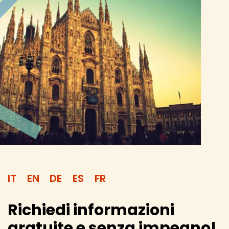
IT
EN
DE
ES
FR
Richiedi informazioni
gratuite e senza impegno!