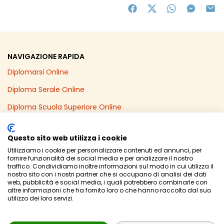
NAVIGAZIONE RAPIDA
Diplomarsi Online
Diploma Serale Online
Diploma Scuola Superiore Online
Recupero Anni Scolastici Online
Questo sito web utilizza i cookie
Diploma Online in un Anno
Utilizziamo i cookie per personalizzare contenuti ed annunci, per
fornire funzionalità dei social media e per analizzare il nostro
Licenza Media Online
traffico. Condividiamo inoltre informazioni sul modo in cui utilizza il
nostro sito con i nostri partner che si occupano di analisi dei dati
web, pubblicità e social media, i quali potrebbero combinarle con
altre informazioni che ha fornito loro o che hanno raccolto dal suo
utilizzo dei loro servizi.
© Powered by
Area MediaWeb
-
2026
- P.Iva 02565690167
Privacy Policy