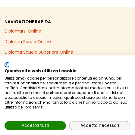
NAVIGAZIONE RAPIDA
Diplomarsi Online
Diploma Serale Online
Diploma Scuola Superiore Online
Recupero Anni Scolastici Online
Questo sito web utilizza i cookie
Diploma Online in un Anno
Utilizziamo i cookie per personalizzare contenuti ed annunci, per
fornire funzionalità dei social media e per analizzare il nostro
Licenza Media Online
traffico. Condividiamo inoltre informazioni sul modo in cui utilizza il
nostro sito con i nostri partner che si occupano di analisi dei dati
web, pubblicità e social media, i quali potrebbero combinarle con
altre informazioni che ha fornito loro o che hanno raccolto dal suo
utilizzo dei loro servizi.
© Powered by
Area MediaWeb
-
2026
- P.Iva 02565690167
Privacy Policy
Accetta tutti
Accetta necessari
Mappa Sito