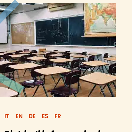
IT
EN
DE
ES
FR