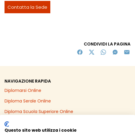
Contatta la Sede
CONDIVIDI LA PAGINA
NAVIGAZIONE RAPIDA
Diplomarsi Online
Diploma Serale Online
Diploma Scuola Superiore Online
Recupero Anni Scolastici Online
Questo sito web utilizza i cookie
Diploma Online in un Anno