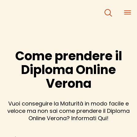
×
×
Come prendere il
Diploma Online
Verona
Vuoi conseguire la Maturità in modo facile e
veloce ma non sai come prendere il Diploma
Online Verona? Informati Qui!