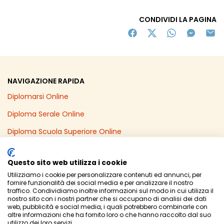
CONDIVIDI LA PAGINA
NAVIGAZIONE RAPIDA
Diplomarsi Online
Diploma Serale Online
Diploma Scuola Superiore Online
Recupero Anni Scolastici Online
Questo sito web utilizza i cookie
Diploma Online in un Anno
Utilizziamo i cookie per personalizzare contenuti ed annunci, per
fornire funzionalità dei social media e per analizzare il nostro
Licenza Media Online
traffico. Condividiamo inoltre informazioni sul modo in cui utilizza il
nostro sito con i nostri partner che si occupano di analisi dei dati
web, pubblicità e social media, i quali potrebbero combinarle con
altre informazioni che ha fornito loro o che hanno raccolto dal suo
utilizzo dei loro servizi.